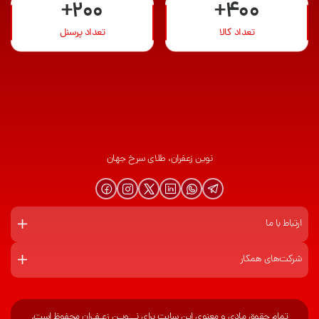
+200
+400
تعداد کالا
تعداد پرسنل
نوین زعفران، طلای سرخ جهان
ارتباط با ما
شرکت‌های همکار
تمام حقوق مادی و معنوی این سایت برای نـــویـن زعـفـران محفوظ است.