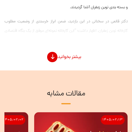
و بسته بندی نوین زعفران آشنا گردیدند.
دکتر قانعی در سخنانی در این بازدید، ضمن ابراز خرسندی از وضعیت مطلوب
کارخانه نوین زعفران، اظهار داشت: “این کارخانه نمونه‌ای موفق از یک بنگاه اقتصادی
صادرات محور و پیشرو است که با استفاده از فناوری‌های نوین و بهره‌مندی از نیروی
انسانی متخصص، توانسته است محصولی با کیفیت بالا را به بازارهای جهانی عرضه
بیشتر بخوانید
کند.
جناب دکتر خانی و تیم همراه نیز در این بازدید با تأکید بر حمایت بانک توسعه
صادرات ایران از شرکت‌های صادرات‌محور، گفت: “این بانک آمادگی دارد با ارائه
تسهیلات و خدمات متنوع، به رونق تولید و صادرات زعفران در کشور کمک کند.
مقالات مشابه
در پایان این بازدید، مقرر شد همکاری‌های فی‌مابین بانک توسعه صادرات و نوین
زعفران و همچنین سایر شرکت های گروه معظم گلرنگ با محوریت صادرات افزایش
یابد.
۱۴۰۵٫۰۲٫۰۲
۱۴۰۵٫۰۲٫۱۳