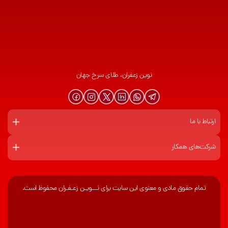
نوین زعفران، طلای سرخ جهان
ارتباط با ما
شرکت‌های همکار
تمام حقوق مادی و معنوی این سایت برای نـــویـن زعـفـران محفوظ است.