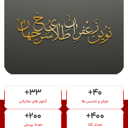
+33
+40
جوایز و تندیس ها
کشور های صادراتی
+200
+400
تعداد کالا
تعداد پرسنل