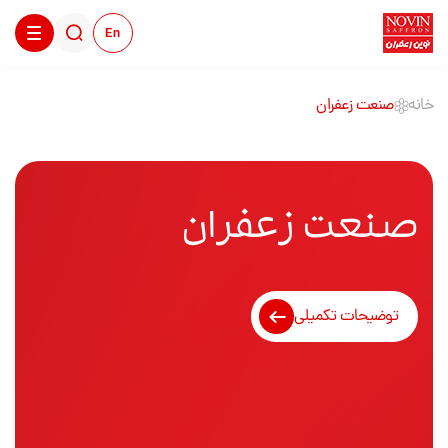
En
خانه
صنعت زعفران
صنعت زعفران
توضیحات تکمیلی