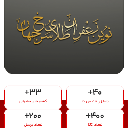
+33
+40
جوایز و تندیس ها
کشور های صادراتی
+200
+400
تعداد کالا
تعداد پرسنل