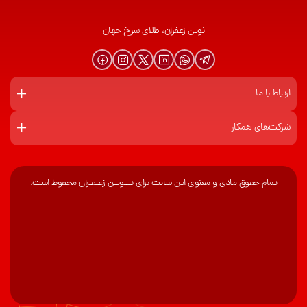
نوین زعفران، طلای سرخ جهان
ارتباط با ما
شرکت‌های همکار
تمام حقوق مادی و معنوی این سایت برای نـــویـن زعـفـران محفوظ است.