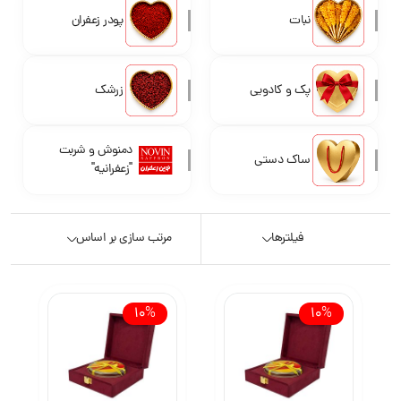
نبات
پودر زعفران
پک و کادویی
زرشک
دمنوش و شربت
ساک دستی
"زعفرانیه"
فیلترها
مرتب سازی بر اساس
10%
10%