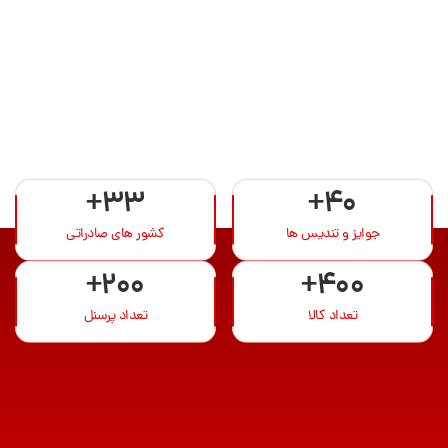
+33
+40
جوایز و تندیس ها
کشور های صادراتی
+200
+400
تعداد کالا
تعداد پرسنل