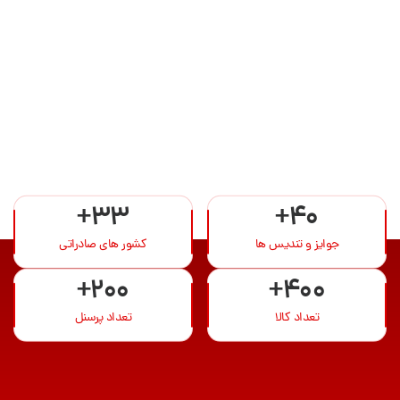
+33
+40
جوایز و تندیس ها
کشور های صادراتی
+200
+400
تعداد کالا
تعداد پرسنل