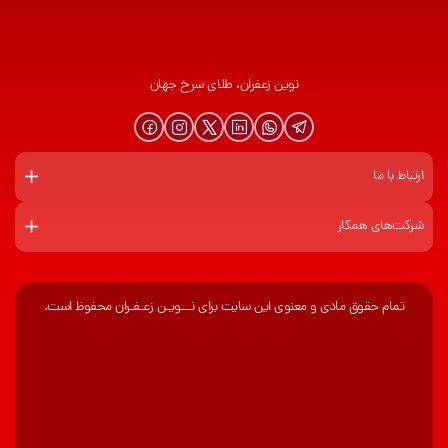
نوین زعفران، طلای سرخ جهان
ارتباط با ما
شرکت‌های همکار
تمام حقوق مادی و معنوی این سایت برای نـــویـن زعـفـران محفوظ است.