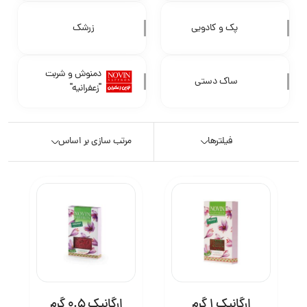
پک و کادویی
زرشک
دمنوش و شربت
ساک دستی
"زعفرانیه"
فیلترها
مرتب سازی بر اساس
ارگانیک 1 گرم
ارگانیک 0.5 گرم