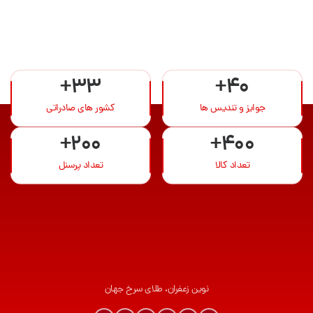
+33
+40
جوایز و تندیس ها
کشور های صادراتی
+200
+400
تعداد کالا
تعداد پرسنل
نوین زعفران، طلای سرخ جهان