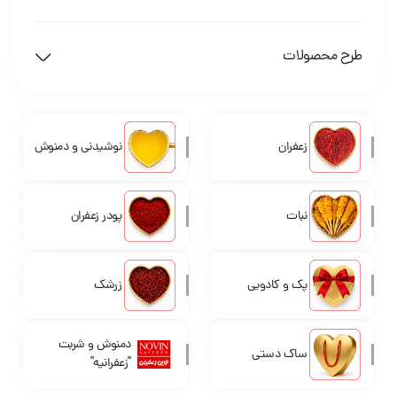
طرح محصولات
زعفران
نوشیدنی و دمنوش
نبات
پودر زعفران
پک و کادویی
زرشک
دمنوش و شربت
ساک دستی
"زعفرانیه"