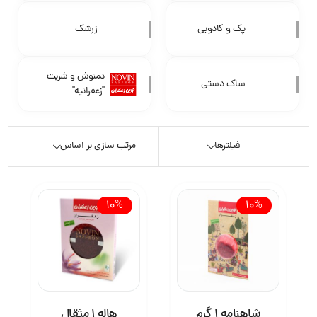
پک و کادویی
زرشک
دمنوش و شربت
ساک دستی
"زعفرانیه"
فیلترها
مرتب سازی بر اساس
10%
10%
شاهنامه 1 گرم
هاله 1 مثقال