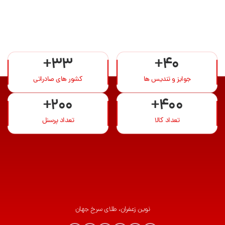
+33
+40
جوایز و تندیس ها
کشور های صادراتی
+200
+400
تعداد کالا
تعداد پرسنل
نوین زعفران، طلای سرخ جهان