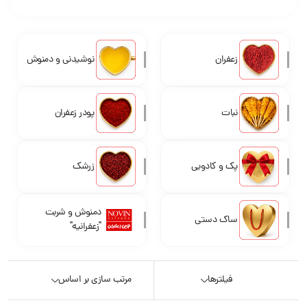
زعفران
نوشیدنی و دمنوش
نبات
پودر زعفران
پک و کادویی
زرشک
دمنوش و شربت
ساک دستی
"زعفرانیه"
فیلترها
مرتب سازی بر اساس