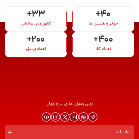
+33
+40
جوایز و تندیس ها
کشور های صادراتی
+200
+400
تعداد کالا
تعداد پرسنل
نوین زعفران، طلای سرخ جهان
ارتباط با ما