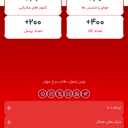
جوایز و تندیس ها
کشور های صادراتی
+200
+400
تعداد کالا
تعداد پرسنل
نوین زعفران، طلای سرخ جهان
ارتباط با ما
شرکت‌های همکار