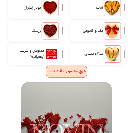
نبات
پودر زعفران
پک و کادویی
زرشک
دمنوش و شربت
ساک دستی
"زعفرانیه"
هیچ محصولی یافت نشد.