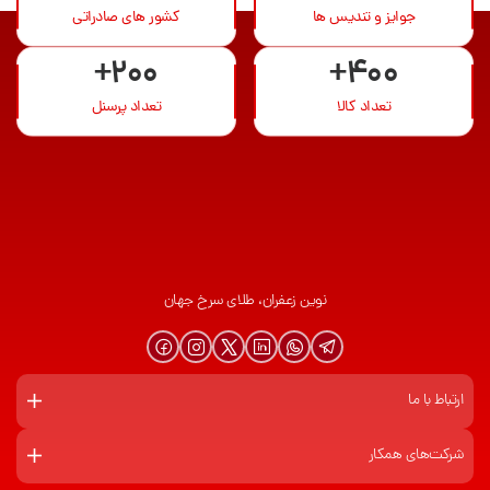
جوایز و تندیس ها
کشور های صادراتی
+200
+400
تعداد کالا
تعداد پرسنل
نوین زعفران، طلای سرخ جهان
ارتباط با ما
شرکت‌های همکار