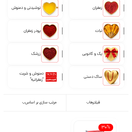
زعفران
نوشیدنی و دمنوش
نبات
پودر زعفران
پک و کادویی
زرشک
دمنوش و شربت
ساک دستی
"زعفرانیه"
فیلترها
مرتب سازی بر اساس
30%