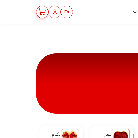
En
پودر
پک و