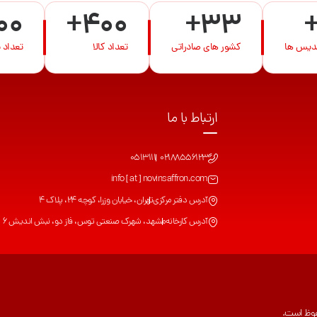
00
+400
+33
ندیس ها
کشور های صادراتی
تعداد کالا
تعداد 
ارتباط با ما
0513111
02188556123
info [ at ] novinsaffron.com
آدرس دفتر مرکزی
تهران، خیابان وزرا، کوچه 24، پلاک 4
آدرس کارخانه
مشهد، شهرک صنعتی توس، فاز دو، نبش اندیش 6
فوظ است.