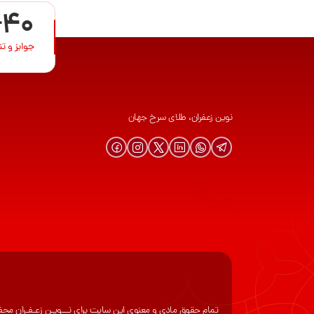
+40
جوایز و ت
نوین زعفران، طلای سرخ جهان
تمام حقوق مادی و معنوی این سایت برای نـــویـن زعـفـران مح