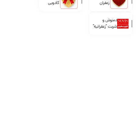
زعفران
کادویی
دمنوش و
شربت "زعفرانیه"