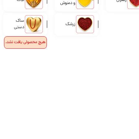
زعفران
نبات
و دمنوش
ساک
زرشک
دستی
هیچ محصولی یافت نشد.