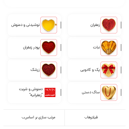
زعفران
نوشیدنی و دمنوش
نبات
پودر زعفران
پک و کادویی
زرشک
دمنوش و شربت
ساک دستی
"زعفرانیه"
فیلترها
مرتب سازی بر اساس