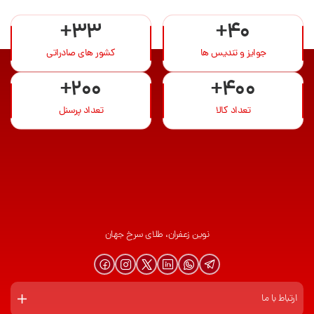
+33
+40
جوایز و تندیس ها
کشور های صادراتی
+200
+400
تعداد کالا
تعداد پرسنل
نوین زعفران، طلای سرخ جهان
ارتباط با ما