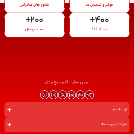
جوایز و تندیس ها
کشور های صادراتی
+200
+400
تعداد کالا
تعداد پرسنل
نوین زعفران، طلای سرخ جهان
ارتباط با ما
شرکت‌های همکار