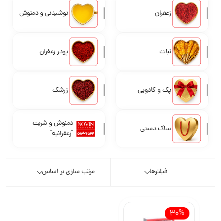
زعفران
نوشیدنی و دمنوش
نبات
پودر زعفران
پک و کادویی
زرشک
دمنوش و شربت
ساک دستی
"زعفرانیه"
فیلترها
مرتب سازی بر اساس
30%