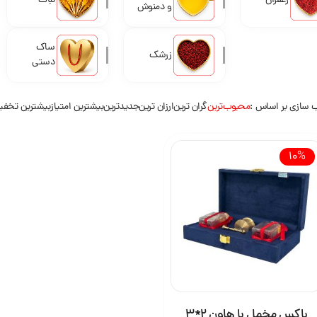
زعفران
نبات
و دمنوش
ساک
زرشک
دستی
 سازی بر اساس
محبوب‌ترین
گران ترین
ارزان ترین
جدیدترین
بیشترین امتیاز
بیشترین تخف
10%
باکس مخمل با هاون 2*3