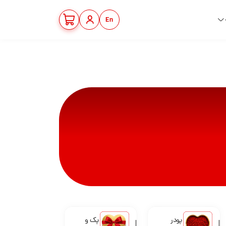
En
پودر
پک و