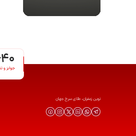
+40
جوایز و ت
نوین زعفران، طلای سرخ جهان