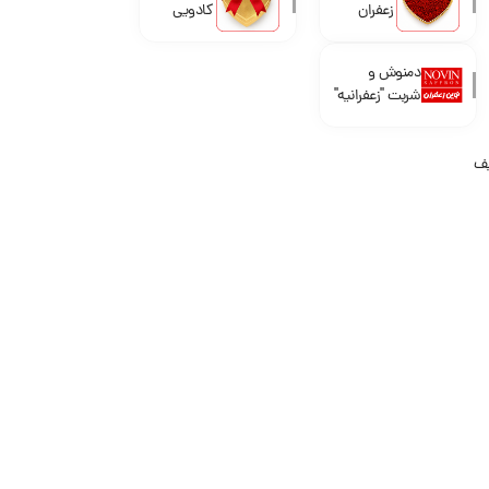
زعفران
کادویی
دمنوش و
شربت "زعفرانیه"
یف