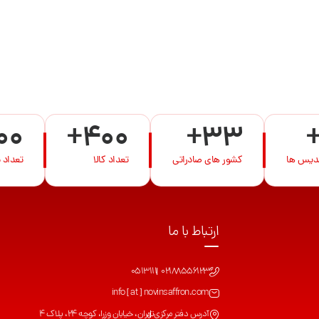
00
+400
+33
ندیس ها
کشور های صادراتی
تعداد کالا
تعداد 
ارتباط با ما
0513111
02188556123
info [ at ] novinsaffron.com
آدرس دفتر مرکزی
تهران، خیابان وزرا، کوچه 24، پلاک 4