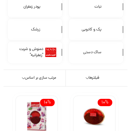
نبات
پودر زعفران
پک و کادویی
زرشک
دمنوش و شربت
ساک دستی
"زعفرانیه"
فیلترها
مرتب سازی بر اساس
10%
10%