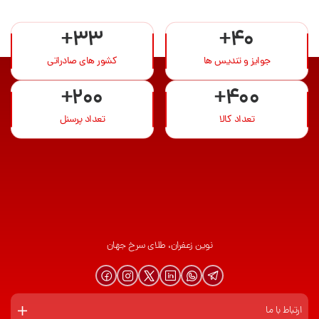
+33
+40
جوایز و تندیس ها
کشور های صادراتی
+200
+400
تعداد کالا
تعداد پرسنل
نوین زعفران، طلای سرخ جهان
ارتباط با ما