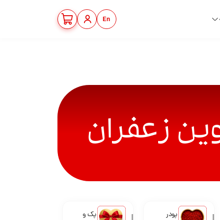
En
پودر
پک و