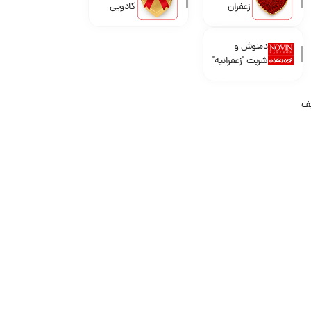
زعفران
کادویی
دمنوش و
شربت "زعفرانیه"
یف