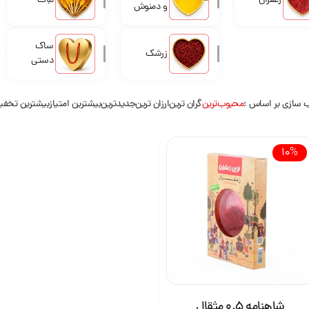
زعفران
نبات
و دمنوش
ساک
زرشک
دستی
 سازی بر اساس
محبوب‌ترین
گران ترین
ارزان ترین
جدیدترین
بیشترین امتیاز
بیشترین تخف
10%
شاهنامه 0.5 مثقال