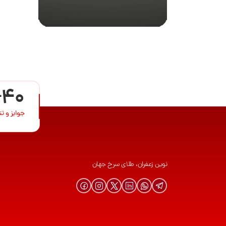
+40
جوایز و ت
نوین زعفران، طلای سرخ جهان