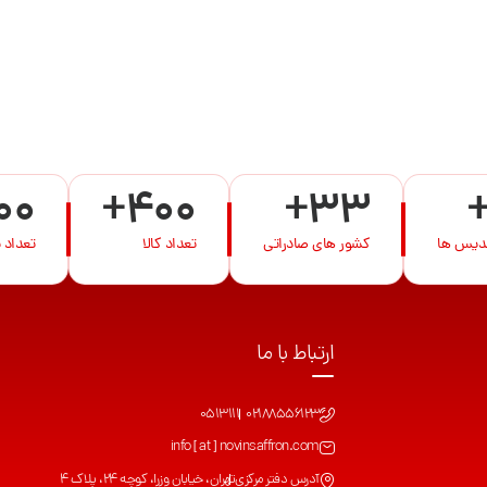
00
+400
+33
ندیس ها
کشور های صادراتی
تعداد کالا
تعداد 
ارتباط با ما
0513111
02188556123
info [ at ] novinsaffron.com
آدرس دفتر مرکزی
تهران، خیابان وزرا، کوچه 24، پلاک 4