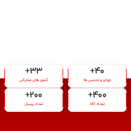
+33
+40
جوایز و تندیس ها
کشور های صادراتی
+200
+400
تعداد کالا
تعداد پرسنل