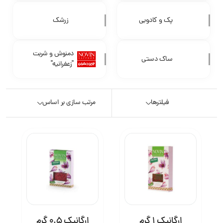
پک و کادویی
زرشک
دمنوش و شربت
ساک دستی
"زعفرانیه"
فیلترها
مرتب سازی بر اساس
ارگانیک 1 گرم
ارگانیک 0.5 گرم