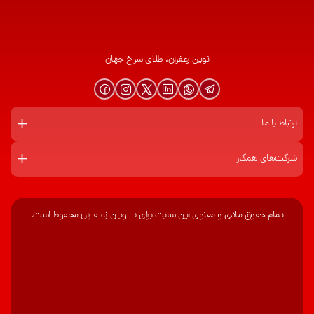
نوین زعفران، طلای سرخ جهان
ارتباط با ما
شرکت‌های همکار
تمام حقوق مادی و معنوی این سایت برای نـــویـن زعـفـران محفوظ است.