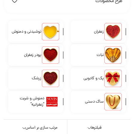
طرح محصولات
زعفران
نوشیدنی و دمنوش
نبات
پودر زعفران
پک و کادویی
زرشک
دمنوش و شربت
ساک دستی
"زعفرانیه"
فیلترها
مرتب سازی بر اساس