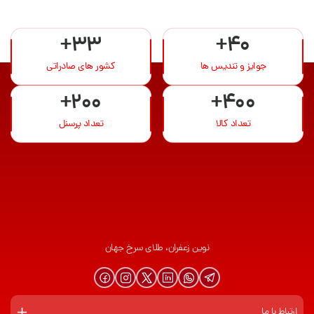
+33
+40
جوایز و تندیس ها
کشور های صادراتی
+200
+400
تعداد کالا
تعداد پرسنل
نوین زعفران، طلای سرخ جهان
ارتباط با ما