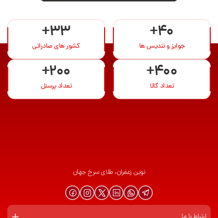
+33
+40
جوایز و تندیس ها
کشور های صادراتی
+200
+400
تعداد کالا
تعداد پرسنل
نوین زعفران، طلای سرخ جهان
ارتباط با ما