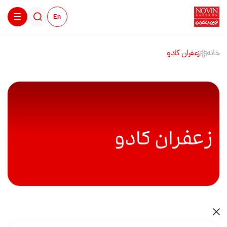
En
خانه
زعفران کادو
زعفران کادو