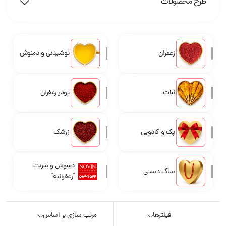
طرح محصولات
زعفران
نوشیدنی و دمنوش
نبات
پودر زعفران
پک و کادویی
زرشک
دمنوش و شربت
ساک دستی
"زعفرانیه"
فیلترها
مرتب سازی بر اساس