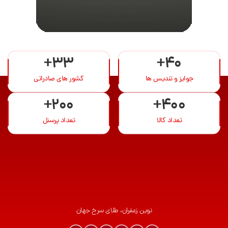
+33
+40
جوایز و تندیس ها
کشور های صادراتی
+200
+400
تعداد کالا
تعداد پرسنل
نوین زعفران، طلای سرخ جهان