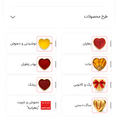
طرح محصولات
زعفران
نوشیدنی و دمنوش
نبات
پودر زعفران
پک و کادویی
زرشک
دمنوش و شربت
ساک دستی
"زعفرانیه"