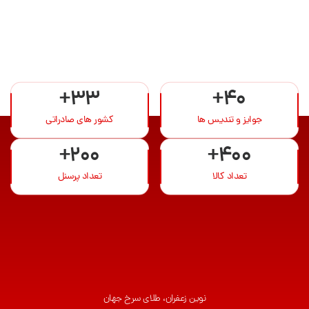
+33
+40
جوایز و تندیس ها
کشور های صادراتی
+200
+400
تعداد کالا
تعداد پرسنل
نوین زعفران، طلای سرخ جهان