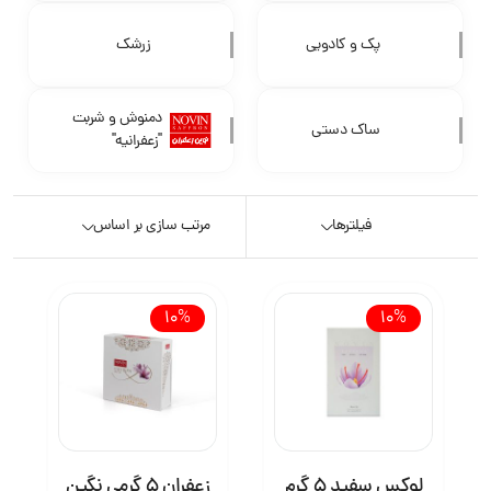
پک و کادویی
زرشک
دمنوش و شربت
ساک دستی
"زعفرانیه"
فیلترها
مرتب سازی بر اساس
10%
10%
لوکس سفید 5 گرم
زعفران 5 گرمی نگین