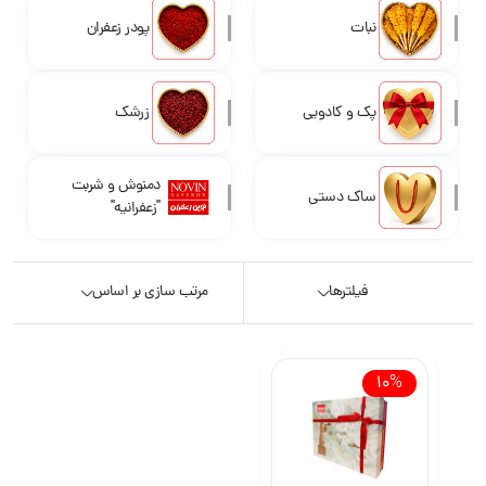
نبات
پودر زعفران
پک و کادویی
زرشک
دمنوش و شربت
ساک دستی
"زعفرانیه"
فیلترها
مرتب سازی بر اساس
10%