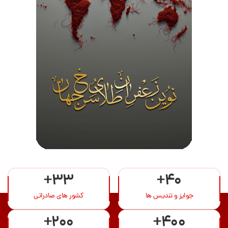
+33
+40
جوایز و تندیس ها
کشور های صادراتی
+200
+400