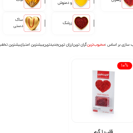
زعفران
نبات
و دمنوش
ساک
زرشک
دستی
 سازی بر اساس
محبوب‌ترین
گران ترین
ارزان ترین
جدیدترین
بیشترین امتیاز
بیشترین تخف
10%
قلب 1 گرم