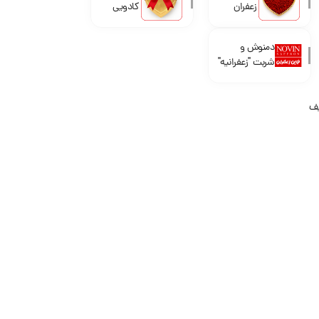
زعفران
کادویی
دمنوش و
شربت "زعفرانیه"
یف