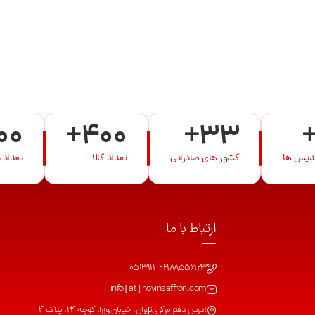
00
+400
+33
ندیس ها
کشور های صادراتی
تعداد کالا
تعداد 
ارتباط با ما
0513111
02188556123
info [ at ] novinsaffron.com
آدرس دفتر مرکزی
تهران، خیابان وزرا، کوچه 24، پلاک 4