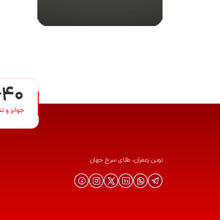
+40
جوایز و ت
نوین زعفران، طلای سرخ جهان