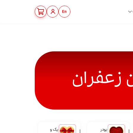
En
پودر
پک و