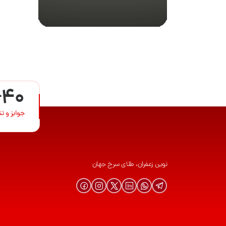
+40
جوایز و ت
نوین زعفران، طلای سرخ جهان