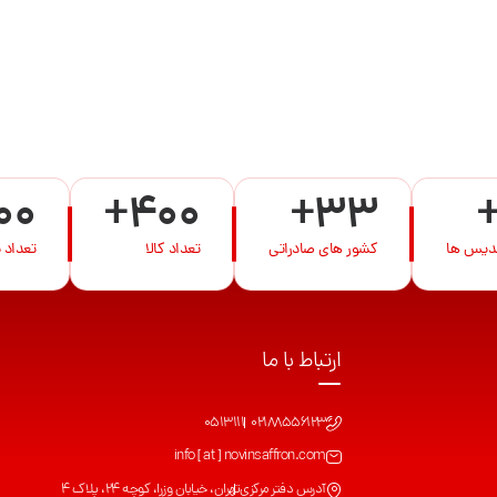
00
+400
+33
ندیس ها
کشور های صادراتی
تعداد کالا
تعداد 
ارتباط با ما
0513111
02188556123
info [ at ] novinsaffron.com
آدرس دفتر مرکزی
تهران، خیابان وزرا، کوچه 24، پلاک 4