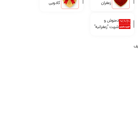
زعفران
کادویی
دمنوش و
شربت "زعفرانیه"
یف