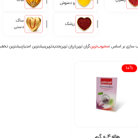
زعفران
نبات
و دمنوش
ساک
زرشک
دستی
 سازی بر اساس
محبوب‌ترین
گران ترین
ارزان ترین
جدیدترین
بیشترین امتیاز
بیشترین تخف
10%
هاله 0.4 گرم