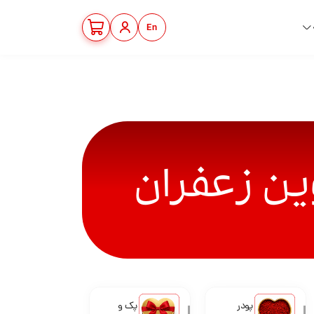
En
پودر
پک و