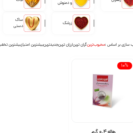
زعفران
نبات
و دمنوش
ساک
زرشک
دستی
 سازی بر اساس
محبوب‌ترین
گران ترین
ارزان ترین
جدیدترین
بیشترین امتیاز
بیشترین تخف
10%
هاله 0.4 گرم