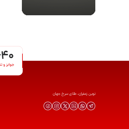
+40
جوایز و ت
نوین زعفران، طلای سرخ جهان