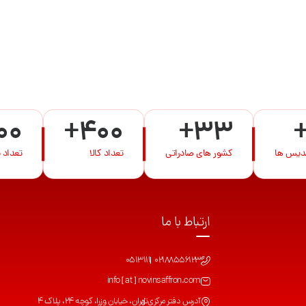
00
+400
+33
ندیس ها
کشور های صادراتی
تعداد کالا
تعداد 
ارتباط با ما
0513111
02188556123
info [ at ] novinsaffron.com
آدرس دفتر مرکزی
تهران، خیابان وزرا، کوچه 24، پلاک 4