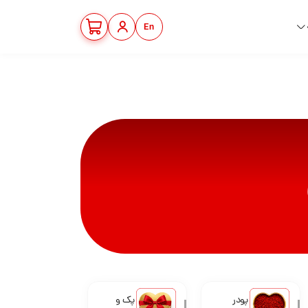
En
پودر
پک و