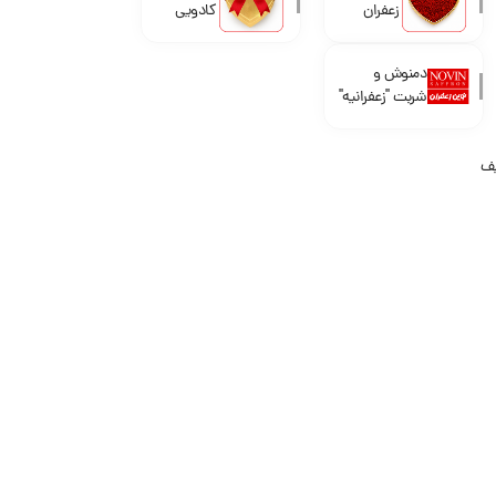
زعفران
کادویی
دمنوش و
شربت "زعفرانیه"
یف