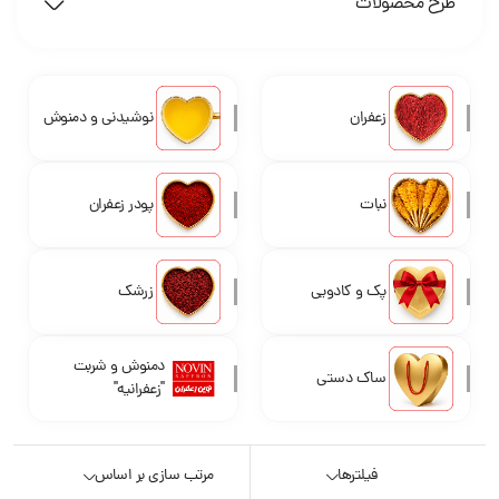
طرح محصولات
زعفران
نوشیدنی و دمنوش
نبات
پودر زعفران
پک و کادویی
زرشک
دمنوش و شربت
ساک دستی
"زعفرانیه"
فیلترها
مرتب سازی بر اساس