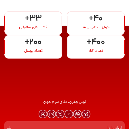
+33
+40
جوایز و تندیس ها
کشور های صادراتی
+200
+400
تعداد کالا
تعداد پرسنل
نوین زعفران، طلای سرخ جهان
ارتباط با ما