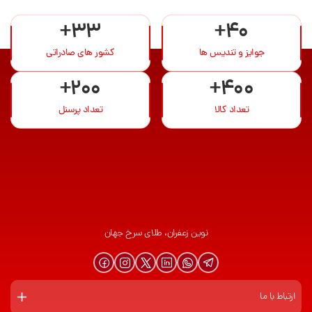
+33
+40
جوایز و تندیس ها
کشور های صادراتی
+200
+400
تعداد کالا
تعداد پرسنل
نوین زعفران، طلای سرخ جهان
ارتباط با ما