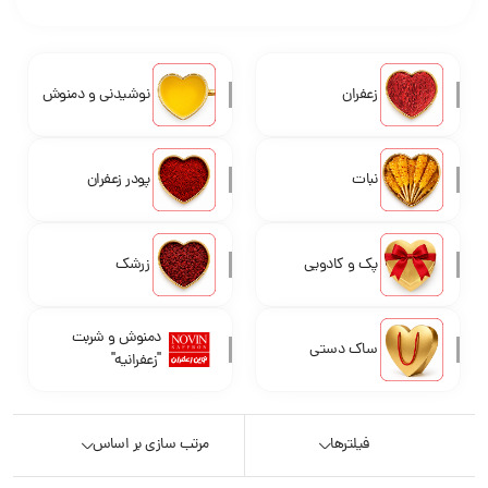
زعفران
نوشیدنی و دمنوش
نبات
پودر زعفران
پک و کادویی
زرشک
دمنوش و شربت
ساک دستی
"زعفرانیه"
فیلترها
مرتب سازی بر اساس