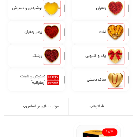
زعفران
نوشیدنی و دمنوش
نبات
پودر زعفران
پک و کادویی
زرشک
دمنوش و شربت
ساک دستی
"زعفرانیه"
فیلترها
مرتب سازی بر اساس
10%