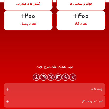
جوایز و تندیس ها
کشور های صادراتی
+200
+400
تعداد کالا
تعداد پرسنل
نوین زعفران، طلای سرخ جهان
ارتباط با ما
شرکت‌های همکار