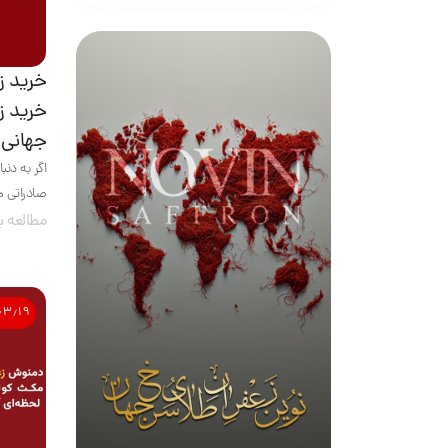
خرید ز
خرید ز
جهانی
اگر به دنب
صادراتی هس
مطالعه ب
۰۳٫۱۹