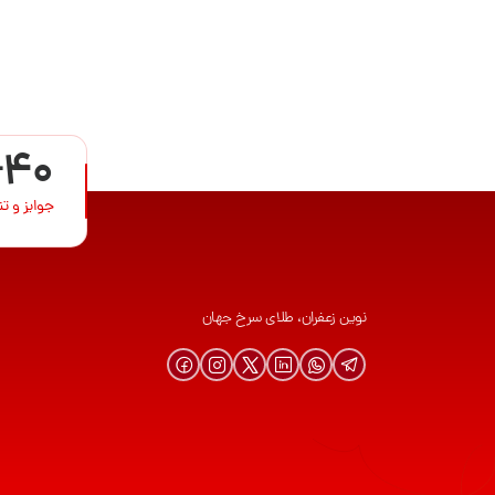
+40
جوایز و ت
نوین زعفران، طلای سرخ جهان