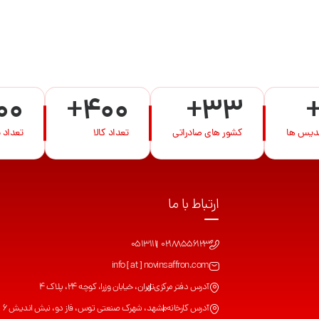
00
+400
+33
ندیس ها
کشور های صادراتی
تعداد کالا
تعداد 
ارتباط با ما
0513111
02188556123
info [ at ] novinsaffron.com
آدرس دفتر مرکزی
تهران، خیابان وزرا، کوچه 24، پلاک 4
آدرس کارخانه
مشهد، شهرک صنعتی توس، فاز دو، نبش اندیش 6