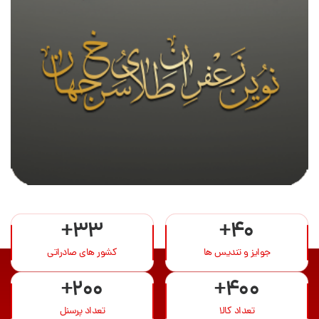
+33
+40
جوایز و تندیس ها
کشور های صادراتی
+200
+400
تعداد کالا
تعداد پرسنل