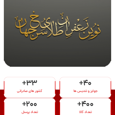
+33
+40
جوایز و تندیس ها
کشور های صادراتی
+200
+400
تعداد کالا
تعداد پرسنل