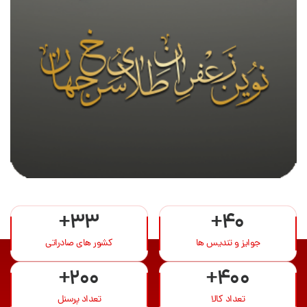
+33
+40
جوایز و تندیس ها
کشور های صادراتی
+200
+400
تعداد کالا
تعداد پرسنل