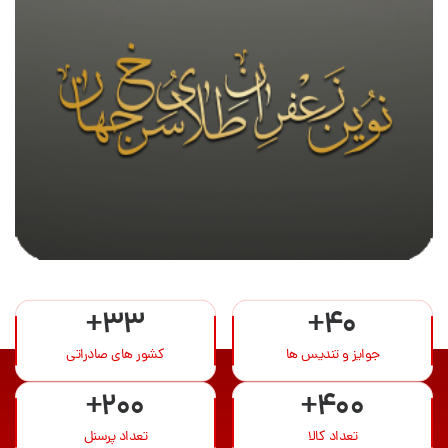
+33
+40
جوایز و تندیس ها
کشور های صادراتی
+200
+400
تعداد کالا
تعداد پرسنل