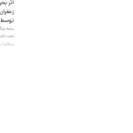
اثر بح
زعفران 
توسط د
سایه جنگ 
تحت تاثیر
مطالعه ب