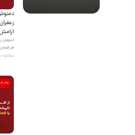
دمنوش 
زعفران
آرامش
دمنوش زعف
هر فنجان 
مطالعه ب
۰۲٫۲۶