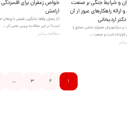
ران و شرایط جنگی بر صنعت
خواص زعفران برای افسردگی 
و ارائه راهکارهای عبور از آن
آرامش
کتر اردیخانی
آیا زعفران واقعا جایگزین طبیعی داروهای 
است؟ در این مقاله به بررسی علمی اثر ...
بر سرکشورمان همواره تمامی صنایع را
مطالعه بیشتر
 قرارداده است و صنعت ...
یشتر
…
3
2
1