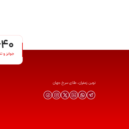
+40
جوایز و ت
نوین زعفران، طلای سرخ جهان