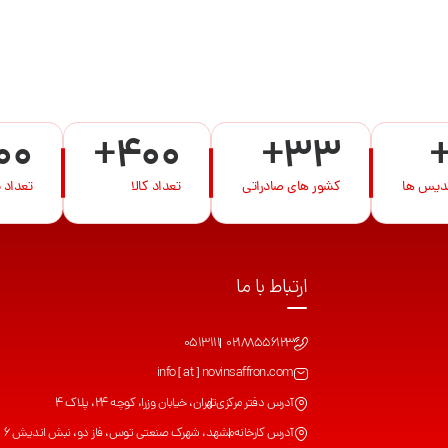
00
+400
+33
ندیس ها
کشور های صادراتی
تعداد کالا
تعداد 
ارتباط با ما
0513111
02188556123
info [ at ] novinsaffron.com
آدرس دفتر مرکزی
تهران، خیابان وزرا، کوچه 24، پلاک 4
آدرس کارخانه
مشهد، شهرک صنعتی توس، فاز دو، نبش اندیش 6