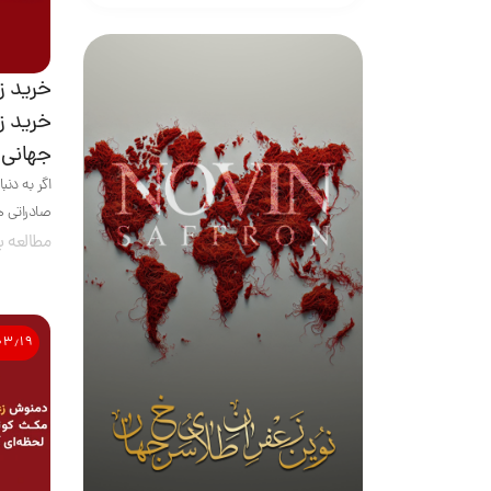
خرید ز
خرید ز
جهانی
اگر به دنب
صادراتی هس
مطالعه ب
۰۳٫۱۹