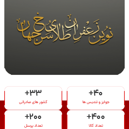
+33
+40
جوایز و تندیس ها
کشور های صادراتی
+200
+400
تعداد کالا
تعداد پرسنل