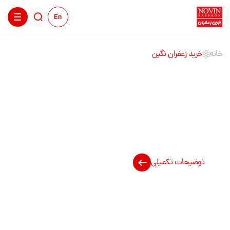
En
خانه
خرید زعفران نگین
خرید زعفران نگین
توضیحات تکمیلی