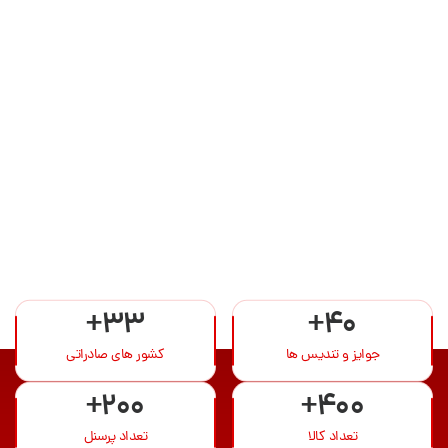
+33
+40
جوایز و تندیس ها
کشور های صادراتی
+200
+400
تعداد کالا
تعداد پرسنل