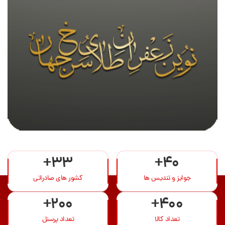
+33
+40
جوایز و تندیس ها
کشور های صادراتی
+200
+400
تعداد کالا
تعداد پرسنل