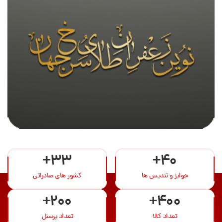
+33
+40
جوایز و تندیس ها
کشور های صادراتی
+200
+400
تعداد کالا
تعداد پرسنل