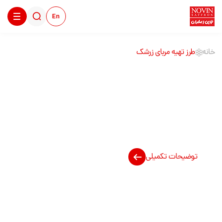
En
خانه
طرز تهیه مربای زرشک
طرز تهیه مربای زرشک
توضیحات تکمیلی