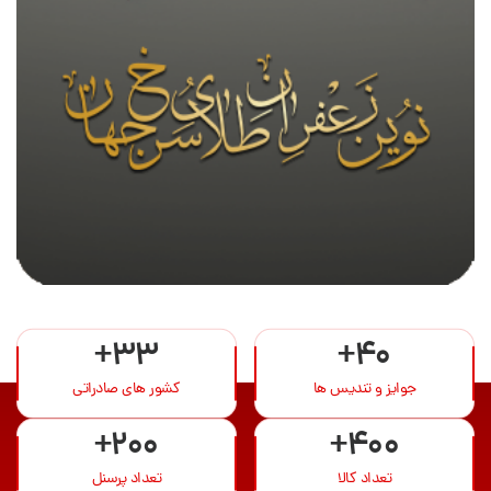
+33
+40
جوایز و تندیس ها
کشور های صادراتی
+200
+400
تعداد کالا
تعداد پرسنل