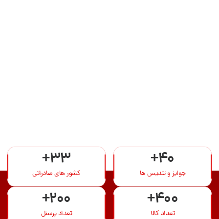
+33
+40
جوایز و تندیس ها
کشور های صادراتی
+200
+400
تعداد کالا
تعداد پرسنل