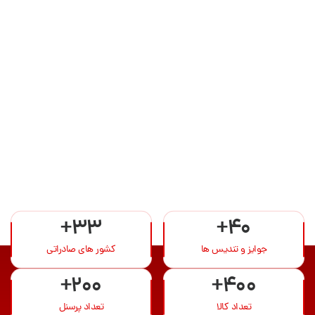
+33
+40
جوایز و تندیس ها
کشور های صادراتی
+200
+400
تعداد کالا
تعداد پرسنل