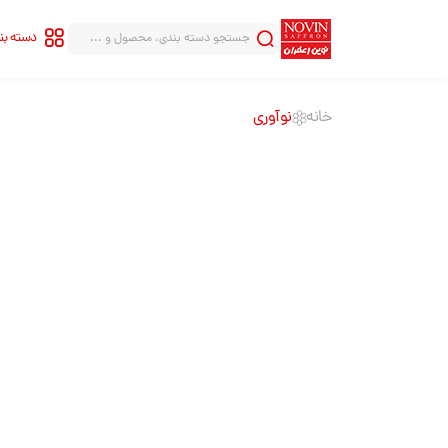
دسته ب
خانه
نوآوری
سری شاهنامه
سری قلب
سری هاله
سری قطره
سری بینهایت
نوآوری