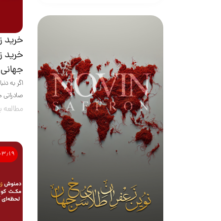
خرید ز
خرید ز
جهانی
اگر به دنب
صادراتی هس
مطالعه ب
۰۳٫۱۹