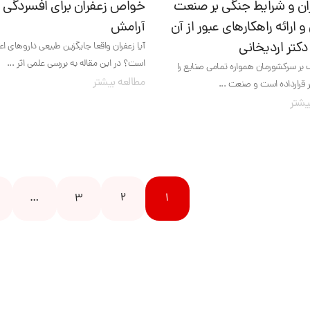
ران و شرایط جنگی بر صنعت
خواص زعفران برای افسردگی 
و ارائه راهکارهای عبور از آن
آرامش
کتر اردیخانی
آیا زعفران واقعا جایگزین طبیعی داروهای 
است؟ در این مقاله به بررسی علمی اثر ...
بر سرکشورمان همواره تمامی صنایع را
مطالعه بیشتر
 قرارداده است و صنعت ...
یشتر
…
3
2
1