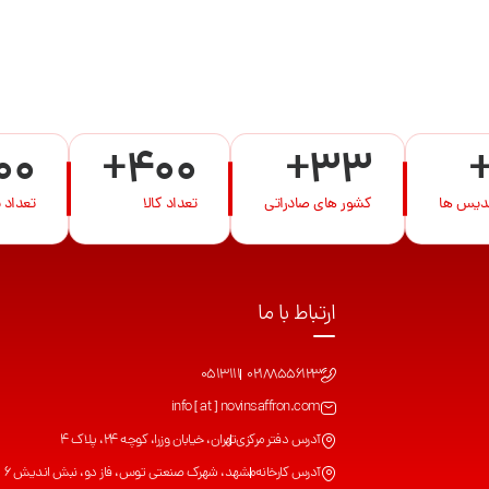
00
+400
+33
ندیس ها
کشور های صادراتی
تعداد کالا
تعداد 
ارتباط با ما
0513111
02188556123
info [ at ] novinsaffron.com
آدرس دفتر مرکزی
تهران، خیابان وزرا، کوچه 24، پلاک 4
آدرس کارخانه
مشهد، شهرک صنعتی توس، فاز دو، نبش اندیش 6