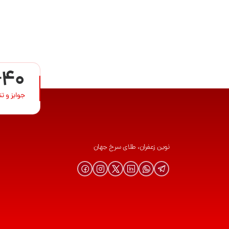
+40
جوایز و ت
نوین زعفران، طلای سرخ جهان