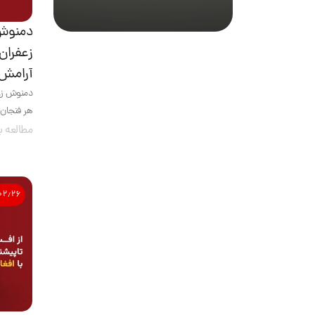
دمنوش 
زعفران
آرامش
دمنوش زعف
هر فنجان 
مطالعه ب
۰۲٫۲۶