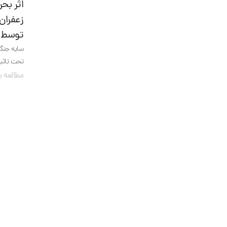
اثر بح
زعفران 
توسط د
سایه جنگ 
تحت تاثیر
مطالعه ب