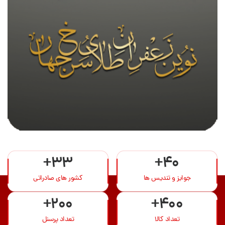
+33
+40
جوایز و تندیس ها
کشور های صادراتی
+200
+400
تعداد کالا
تعداد پرسنل