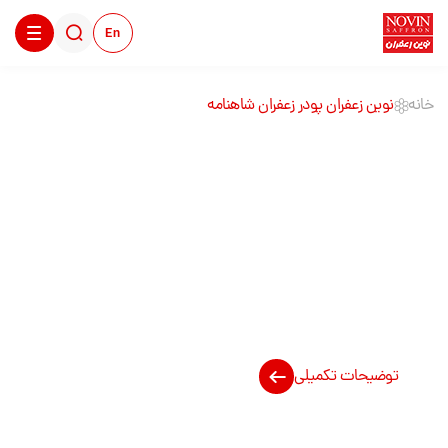
En
خانه
نوین زعفران پودر زعفران شاهنامه
نوین زعفران پودر
زعفران شاهنامه
توضیحات تکمیلی