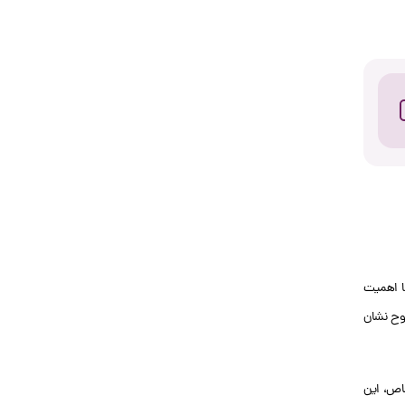
نا اهمیت
وضوح نشان
خاص، این