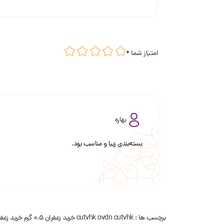
امتیاز شما
*
بهاره
بسته‌بندی زیبا و مناسب بود.
برچسب ها :
ovdn cutvhk
cutvhk
خرید زعفران 0.5 گرم
خرید زعف