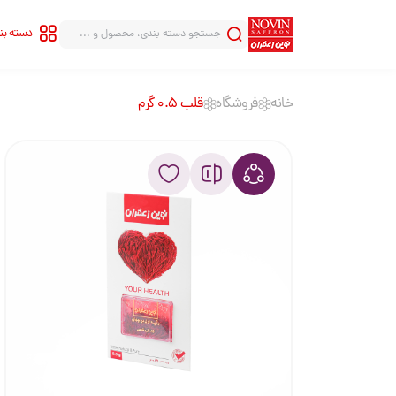
دسته ب
خانه
فروشگاه
قلب 0.5 گرم
سری شاهنامه
سری قلب
سری هاله
سری قطره
سری بینهایت