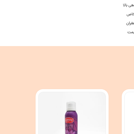
هی بالا
 خاص
فران
مت