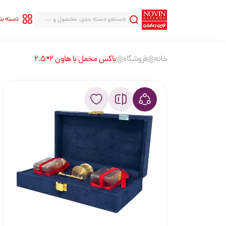
دسته ب
خانه
فروشگاه
باکس مخمل با هاون 2*2.5
سری شاهنامه
سری قلب
سری هاله
سری قطره
سری بینهایت