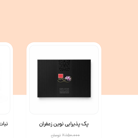
پک پذیرایی نوین زعفران
نبات زعفر
2.150.000
تومان