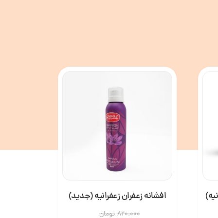
افشانه زعفران زعفرانیه (جدید)
افشانه
820.000
تومان