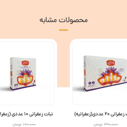
محصولات مشابه
انی 20 عددی(زعفرانیه)
نبات زعفرانی 10 عددی (زعفرانیه)
320.000
تومان
170.000
تومان